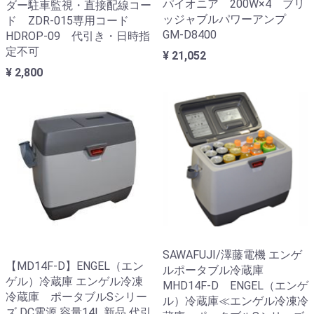
パイオニア 200W×4 ブリ
ダー駐車監視・直接配線コー
ッジャブルパワーアンプ
ド ZDR-015専用コード
GM-D8400
HDROP-09 代引き・日時指
定不可
¥ 21,052
¥ 2,800
SAWAFUJI/澤藤電機 エンゲ
【MD14F-D】ENGEL（エン
ルポータブル冷蔵庫
ゲル）冷蔵庫 エンゲル冷凍
MHD14F-D ENGEL（エンゲ
冷蔵庫 ポータブルSシリー
ル）冷蔵庫≪エンゲル冷凍冷
ズ DC電源 容量14L 新品 代引