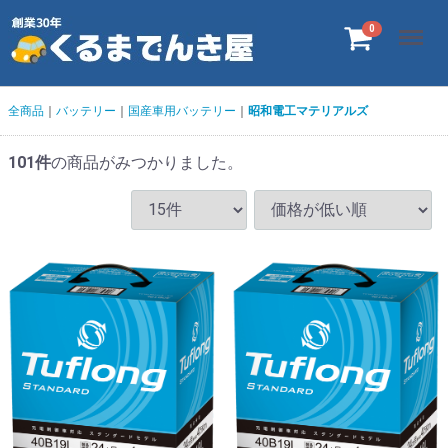
Menu
0
全商品
バッテリー
国産車用バッテリー
昭和電工マテリアルズ
101
件
の商品がみつかりました。