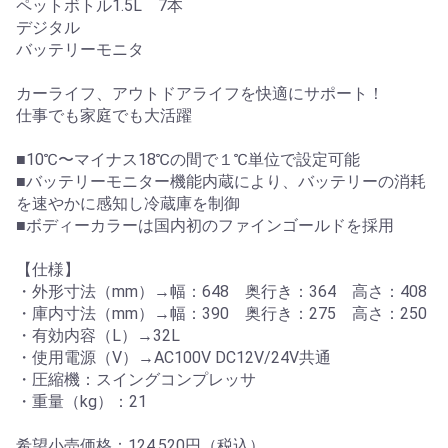
ペットボトル1.5L 7本
デジタル
バッテリーモニタ
カーライフ、アウトドアライフを快適にサポート！
仕事でも家庭でも大活躍
■10℃〜マイナス18℃の間で１℃単位で設定可能
■バッテリーモニター機能内蔵により、バッテリーの消耗
を速やかに感知し冷蔵庫を制御
■ボディーカラーは国内初のファインゴールドを採用
【仕様】
・外形寸法（mm）→幅：648 奥行き：364 高さ：408
・庫内寸法（mm）→幅：390 奥行き：275 高さ：250
・有効内容（L）→32L
・使用電源（V）→AC100V DC12V/24V共通
・圧縮機：スイングコンプレッサ
・重量（kg）：21
希望小売価格：124,520円（税込）