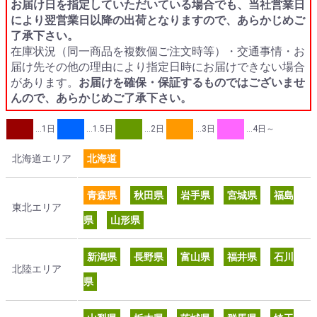
お届け日を指定していただいている場合でも、当社営業日
により翌営業日以降の出荷となりますので、あらかじめご
了承下さい。
在庫状況（同一商品を複数個ご注文時等）・交通事情・お
届け先その他の理由により指定日時にお届けできない場合
があります。
お届けを確保・保証するものではございませ
んので、あらかじめご了承下さい。
…1日
…1.5日
…2日
…3日
…4日～
北海道エリア
北海道
青森県
秋田県
岩手県
宮城県
福島
東北エリア
県
山形県
新潟県
長野県
富山県
福井県
石川
北陸エリア
県