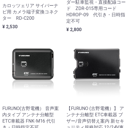
ダー駐車監視・直接配線コー
カロッツェリア サイバーナ
ド ZDR-015専用コード
ビ用 カメラ端子変換コネク
HDROP-09 代引き・日時指
ター RD-C200
定不可
¥ 2,530
¥ 2,800
FURUNO(古野電機） 音声案
【FURUNO (古野電機）】 ア
内タイプ アンテナ分離型
ンテナ分離型 ETC車載器 ブ
ETC車載器 FNK-M16 代引
ザー/音声切替え案内 新セキ
き・日時指定不可
ュリティ規格対応 12/24V車