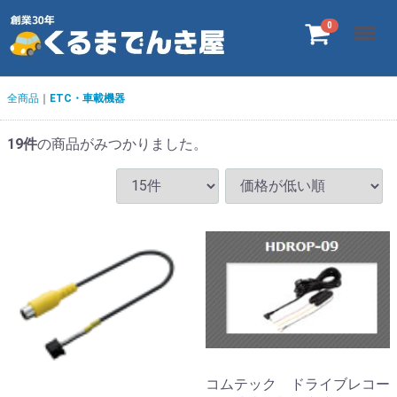
Menu
0
全商品
ETC・車載機器
19
件
の商品がみつかりました。
コムテック ドライブレコー