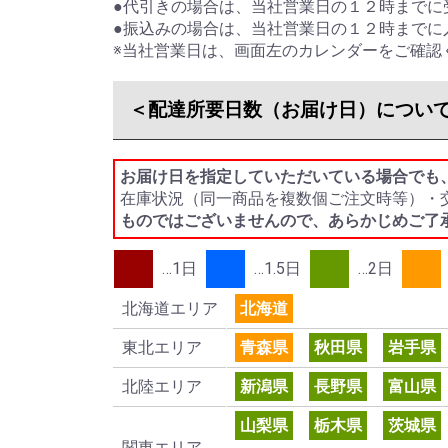
●代引きの場合は、
当社営業日の１２時までに
●振込みの場合は、
当社営業日の１２時までに
※当社営業日は、画面左のカレンダーをご確認
＜配達所要日数（お届け日）につい
お届け日を指定していただいている場合でも
在庫状況（同一商品を複数個ご注文時等）・
ものではございませんので、あらかじめご了
…1日
…1.5日
…2日
北海道エリア
北海道
東北エリア
青森県
秋田県
岩手県
北陸エリア
新潟県
長野県
富山県
山梨県
栃木県
茨城県
関東エリア