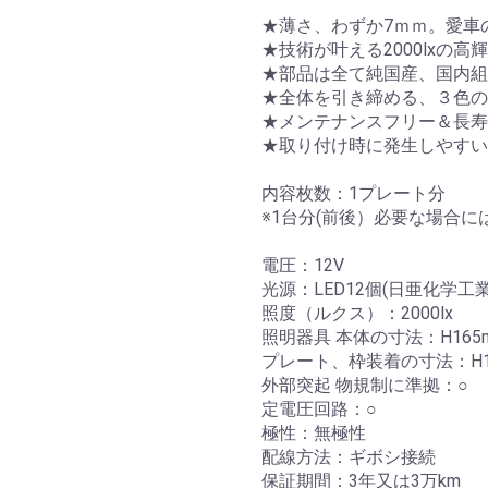
★薄さ、わずか7ｍｍ。愛車
★技術が叶える2000lxの
★部品は全て純国産、国内組
★全体を引き締める、３色の
★メンテナンスフリー＆長寿
★取り付け時に発生しやすい
内容枚数：1プレート分
※1台分(前後）必要な場合
電圧：12V
光源：LED12個(日亜化学工業
照度（ルクス）：2000lx
照明器具 本体の寸法：H165m
プレート、枠装着の寸法：H172
外部突起 物規制に準拠：○
定電圧回路：○
極性：無極性
配線方法：ギボシ接続
保証期間：3年又は3万km