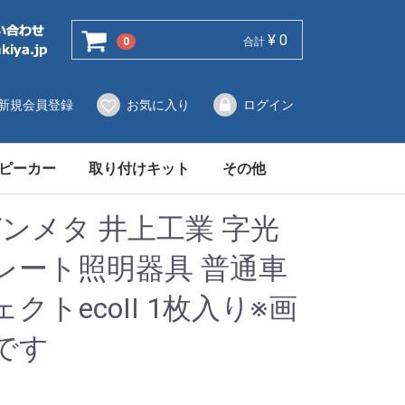
¥ 0
0
合計
新規会員登録
お気に入り
ログイン
ピーカー
取り付けキット
その他
ルTV
ナー
ースピーカー
ワーアンプ
オーディオ,ナビ
カースピーカー
モニタースタンド
車載モニター
オプション
カーセキュリティー
LEDライト
レーダー探知機
発電機
拡声器
ポータブル冷蔵庫
カー用品その他
キッチン用品
トヨタ車用
ホンダ車用
日産車用
ダイハツ車用
スズキ車用
スバル車用
三菱車用
マツダ車用
外車用
iPOT関連オプション
ステアリングアダプ
その他オプションパ
G ガンメタ 井上工業 字光
レート照明器具 普通車
ェクトecoII 1枚入り※画
です