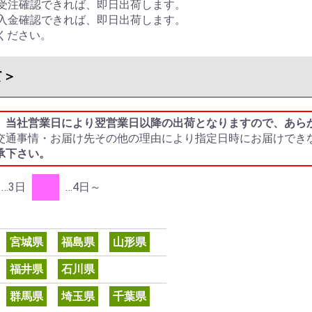
受注確認
できれば、即日出荷します。
入金確認
できれば、即日出荷します。
ください。
て＞
、当社営業日により翌営業日以降の出荷となりますので、あら
交通事情・お届け先その他の理由により指定日時にお届けでき
承下さい。
…3日
…4日～
宮城県
福島県
山形県
福井県
石川県
群馬県
埼玉県
千葉県