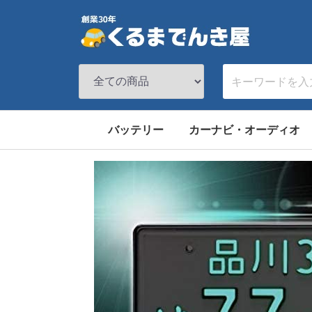
バッテリー
カーナビ・オーディオ
国産車用バッテリー
外国車用バッテリー
その他バッテリー
バイク用バッテリー
サイクルバッテリー
その他バッテリー用品
メーカー別
カーナビソフト
オーディオ
その他
昭和電工マテ
アトラス
日立化成
パナソニック
ACデルコ
BOSCH
オプティマ
VARTA
オデッセイ
アトラス
ACデルコ
BOSCH
EXIDE
VARTA
サイクル用バ
バイク用バッ
バッテリー関