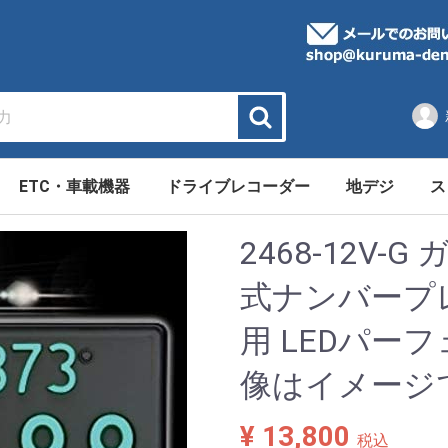
ETC・車載機器
ドライブレコーダー
地デジ
ス
リアルズ
ッテリー
テリー
連用品
ETC
車載用カメラ
車載モニター
その他
パイオニア
パナソニック
クラリオン
アルパイン
イクリプス
ケンウッド
テスト用
ACアダプター
地デジポータブ
地デジチュー
カ
パ
2468-12V-
式ナンバープ
用 LEDパーフ
像はイメージ
¥ 13,800
税込